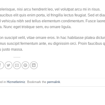
erisque, nisi arcu hendrerit leo, vel volutpat arcu mi in risus.
cibus elit quis enim porta, id fringilla lectus feugiat. Sed et di
Sed vehicula nibh sed tellus elementum condimentum. Fusce laore
. Nunc eget tristique sem, eu ornare ligula.
on suscipit velit, vitae ornare eros. In hac habitasse platea dictu
mus suscipit fermentum ante, eu dignissim orci. Proin faucibus q
u justo massa.
ed in
Hizmetlerimiz
. Bookmark the
permalink
.