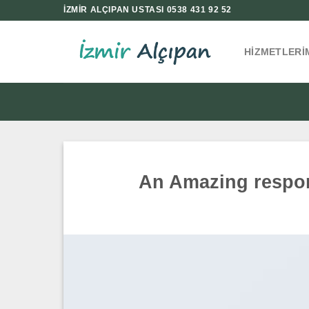
İçeriğe
İZMİR ALÇIPAN USTASI 0538 431 92 52
atla
HIZMETLERI
An Amazing respon