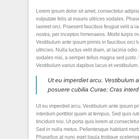
Lorem ipsum dolor sit amet, consectetur adipisci
vulputate felis at mauris ultrices sodales. Phas
laoreet orci. Praesent faucibus feugiat velit a i
nostra, per inceptos himenaeos. Morbi turpis ma
Vestibulum ante ipsum primis in faucibus orci l
ultricies. Nulla luctus velit diam, at lacinia od
sodales nisi, a semper tellus magna sed justo. U
Vestibulum varius dapibus lacus et vestibulum.
Ut eu imperdiet arcu. Vestibulum an
posuere cubilia Curae; Cras inter
Ut eu imperdiet arcu. Vestibulum ante ipsum pri
interdum porttitor quam at tempus. Sed quis rut
tincidunt nisi. Ut porta quis lorem at consectet
Sed in nulla metus. Pellentesque habitant morb
Phasellus at nunc eget ligula tristique scelerisq