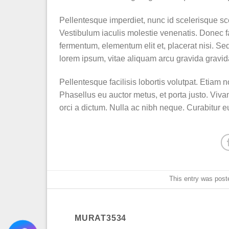
Pellentesque imperdiet, nunc id scelerisque scel
Vestibulum iaculis molestie venenatis. Donec fau
fermentum, elementum elit et, placerat nisi. 
lorem ipsum, vitae aliquam arcu gravida gravida
Pellentesque facilisis lobortis volutpat. Etiam n
Phasellus eu auctor metus, et porta justo. Viva
orci a dictum. Nulla ac nibh neque. Curabitur e
This entry was post
MURAT3534