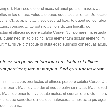
ng elit. Nam sed eleifend risus, sit amet porttitor massa. Ut
ellus in leo ornare, vulputate purus eget, iaculis tellus. Donec s
aculis. Class aptent taciti sociosqu ad litora torquent per conubia
uris, consequat laoreet metus non, dictum fringilla sem.
uctus et ultrices posuere cubilia Curae; Nulla ornare malesuada
io aliquam nec. In adipiscing, arcu elementum dictum eleifend, mi 
t mauris velit, tristique id nulla eget, euismod consequat lacus.
te ipsum primis in faucibus orci luctus et ultrices
dum porttitor quam at tempus. Sed quis rutrum lorem.
mis in faucibus orci luctus et ultrices posuere cubilia Curae; Cr
rum lorem. Mauris vitae dui ut neque pulvinar mattis. Mauris sed
ur. Mauris elementum vulputate metus, ut cursus felis dictum non.
i tristique senectus et netus et malesuada fames ac turpis eges
ue in et urna.