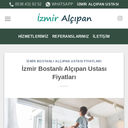
İçeriğe
0538 431 92 52
WHATSAPP
İZMİR ALÇIPAN USTASI
atla
HIZMETLERIMIZ
REFERANSLARIMIZ
İLETIŞIM
İZMIR BOSTANLI ALÇIPAN USTASI FIYATLARI
İzmir Bostanlı Alçıpan Ustası
Fiyatları