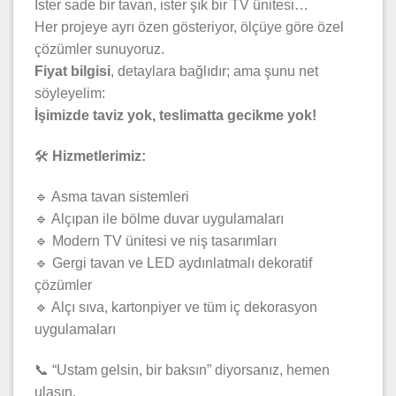
İster sade bir tavan, ister şık bir TV ünitesi…
Her projeye ayrı özen gösteriyor, ölçüye göre özel
çözümler sunuyoruz.
Fiyat bilgisi
, detaylara bağlıdır; ama şunu net
söyleyelim:
İşimizde taviz yok, teslimatta gecikme yok!
🛠️
Hizmetlerimiz:
🔹 Asma tavan sistemleri
🔹 Alçıpan ile bölme duvar uygulamaları
🔹 Modern TV ünitesi ve niş tasarımları
🔹 Gergi tavan ve LED aydınlatmalı dekoratif
çözümler
🔹 Alçı sıva, kartonpiyer ve tüm iç dekorasyon
uygulamaları
📞 “Ustam gelsin, bir baksın” diyorsanız, hemen
ulaşın.