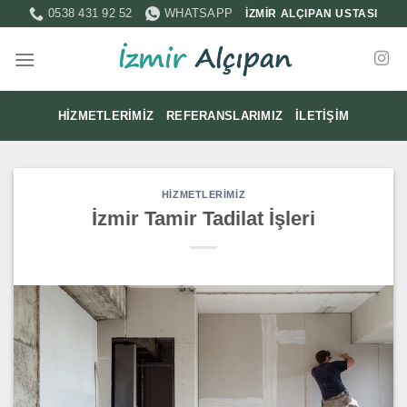
İçeriğe
0538 431 92 52
WHATSAPP
İZMİR ALÇIPAN USTASI
atla
HIZMETLERIMIZ
REFERANSLARIMIZ
İLETIŞIM
HIZMETLERIMIZ
İzmir Tamir Tadilat İşleri