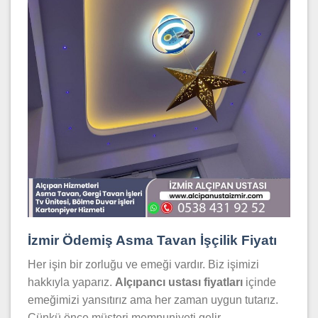
İzmir Ödemiş Asma Tavan İşçilik Fiyatı
Her işin bir zorluğu ve emeği vardır. Biz işimizi
hakkıyla yaparız.
Alçıpancı ustası fiyatları
içinde
emeğimizi yansıtırız ama her zaman uygun tutarız.
Çünkü önce müşteri memnuniyeti gelir.