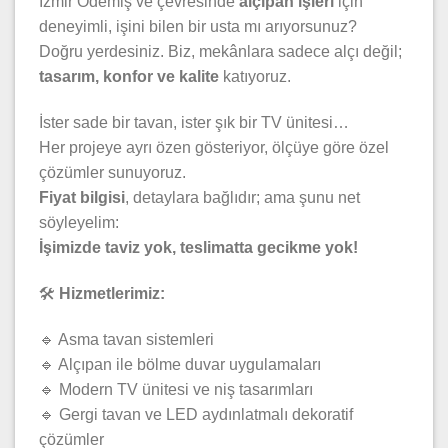
İzmir Ödemiş ve çevresinde
alçıpan işleri
için
deneyimli, işini bilen bir usta mı arıyorsunuz?
Doğru yerdesiniz. Biz, mekânlara sadece alçı değil;
tasarım, konfor ve kalite
katıyoruz.
İster sade bir tavan, ister şık bir TV ünitesi…
Her projeye ayrı özen gösteriyor, ölçüye göre özel
çözümler sunuyoruz.
Fiyat bilgisi
, detaylara bağlıdır; ama şunu net
söyleyelim:
İşimizde taviz yok, teslimatta gecikme yok!
🛠️
Hizmetlerimiz:
🔹 Asma tavan sistemleri
🔹 Alçıpan ile bölme duvar uygulamaları
🔹 Modern TV ünitesi ve niş tasarımları
🔹 Gergi tavan ve LED aydınlatmalı dekoratif
çözümler