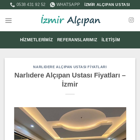
İçeriğe
0538 431 92 52
WHATSAPP
İZMİR ALÇIPAN USTASI
atla
HIZMETLERIMIZ
REFERANSLARIMIZ
İLETIŞIM
NARLIDERE ALÇIPAN USTASI FIYATLARI
Narlıdere Alçıpan Ustası Fiyatları –
İzmir