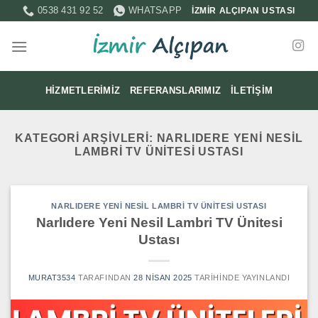
İçeriğe
0538 431 92 52
WHATSAPP
İZMİR ALÇIPAN USTASI
atla
HIZMETLERIMIZ
REFERANSLARIMIZ
İLETIŞIM
KATEGORI ARŞIVLERI:
NARLIDERE YENI NESIL
LAMBRI TV ÜNITESI USTASI
NARLIDERE YENI NESIL LAMBRI TV ÜNITESI USTASI
Narlıdere Yeni Nesil Lambri TV Ünitesi
Ustası
MURAT3534
TARAFINDAN
28 NISAN 2025
TARIHINDE YAYINLANDI