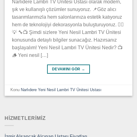
Narlıdere Lambri TV Ünitesi Ustası olarak modern,
şık ve kullanışlı çözümler sunuyoruz. 📌Göz alıcı
tasarımlarımızla hem salonlarınıza estetik katıyoruz
hem de teknolojiyi dekorasyonla buluşturuyoruz. 👷‍♂️
💡 🔧📺 Şimdi sizlere Yeni Nesil Lambri TV Ünitesi
konusunda detaylı bilgiler sunacağız. Hazırsanız
başlayalım! Yeni Nesil Lambri TV Ünitesi Nedir? 📺
🪵 Yeni nesil […]
DEVAMINI GÖR
→
Konu
Narlıdere Yeni Nesil Lambri TV Ünitesi Ustası
HIZMETLERIMIZ
İzmir Alsancak Alçıpan Ustası Fiyatları