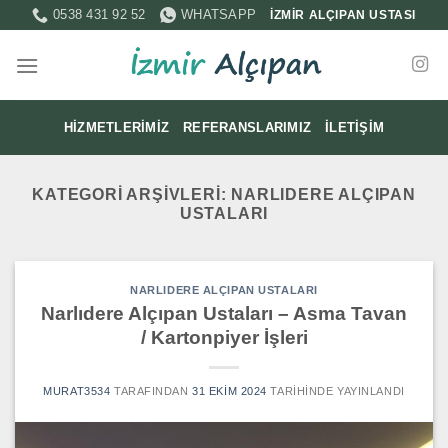
İçeriğe
0538 431 92 52
WHATSAPP
İZMİR ALÇIPAN USTASI
atla
HIZMETLERIMIZ
REFERANSLARIMIZ
İLETIŞIM
KATEGORI ARŞIVLERI:
NARLIDERE ALÇIPAN
USTALARI
NARLIDERE ALÇIPAN USTALARI
Narlıdere Alçıpan Ustaları – Asma Tavan
/ Kartonpiyer İşleri
MURAT3534
TARAFINDAN
31 EKIM 2024
TARIHINDE YAYINLANDI