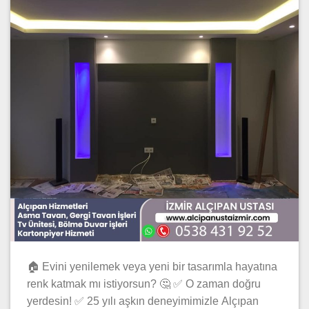
🏠 Evini yenilemek veya yeni bir tasarımla hayatına
renk katmak mı istiyorsun? 🤔 ✅ O zaman doğru
yerdesin! ✅ 25 yılı aşkın deneyimimizle Alçıpan