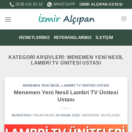
İçeriğe
0538 431 92 52
WHATSAPP
İZMİR ALÇIPAN USTASI
atla
HIZMETLERIMIZ
REFERANSLARIMIZ
İLETIŞIM
KATEGORI ARŞIVLERI:
MENEMEN YENI NESIL
LAMBRI TV ÜNITESI USTASI
MENEMEN YENI NESIL LAMBRI TV ÜNITESI USTASI
Menemen Yeni Nesil Lambri TV Ünitesi
Ustası
MURAT3534
TARAFINDAN
28 NISAN 2025
TARIHINDE YAYINLANDI