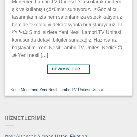
Menemen Lambri TV Ünitesi Ustası olarak modern,
şık ve kullanışlı çözümler sunuyoruz. 📌Göz alıcı
tasarımlarımızla hem salonlarınıza estetik katıyoruz
hem de teknolojiyi dekorasyonla buluşturuyoruz. 👷‍♂️
💡 🔧📺 Şimdi sizlere Yeni Nesil Lambri TV Ünitesi
konusunda detaylı bilgiler sunacağız. Hazırsanız
başlayalım! Yeni Nesil Lambri TV Ünitesi Nedir? 📺
🪵 Yeni nesil […]
DEVAMINI GÖR
→
Konu
Menemen Yeni Nesil Lambri TV Ünitesi Ustası
HIZMETLERIMIZ
İzmir Alsancak Alçıpan Ustası Fiyatları