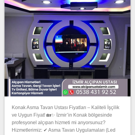
Konak Asma Tavan Ustası Fiyatları – Kaliteli İşçilik
ve Uygun Fiyat! 🏡✨ İzmir’in Konak bölgesinde
profesyonel alçıpan hizmeti mi arıyorsunuz?
Hizmetlerimiz: ✔ Asma Tavan Uygulamaları (Led