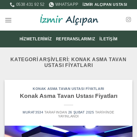
İçeriğe
0538 431 92 52
WHATSAPP
İZMİR ALÇIPAN USTASI
atla
HIZMETLERIMIZ
REFERANSLARIMIZ
İLETIŞIM
KATEGORI ARŞIVLERI:
KONAK ASMA TAVAN
USTASI FIYATLARI
KONAK ASMA TAVAN USTASI FIYATLARI
Konak Asma Tavan Ustası Fiyatları
MURAT3534
TARAFINDAN
26 ŞUBAT 2025
TARIHINDE
YAYINLANDI