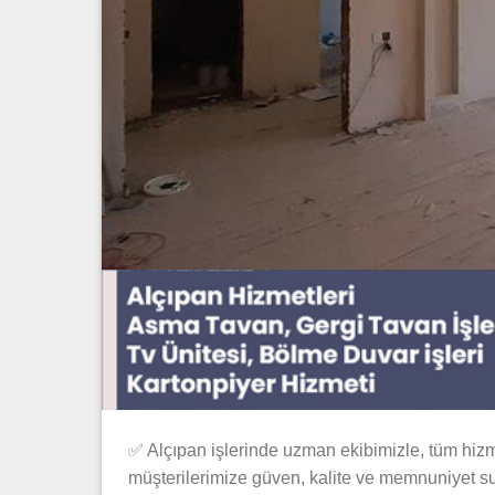
✅ Alçıpan işlerinde uzman ekibimizle, tüm hizme
müşterilerimize güven, kalite ve memnuniyet sun