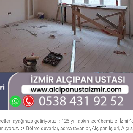
tleri ayağınıza getiriyoruz. ✅ 25 yılı aşkın tecrübemizle, İzmir’
uyoruz. 🎨 Bölme duvarlar, asma tavanlar, Alçıpan işleri, Alçı s