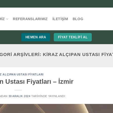
MIZ
REFERANSLARIMIZ
İLETIŞIM
BLOG
HEMEN ARA
FIYAT TEKLIFI AL
GORI ARŞIVLERI:
KIRAZ ALÇIPAN USTASI FIYA
Z ALÇIPAN USTASI FIYATLARI
n Ustası Fiyatları – İzmir
NDAN
30 ARALIK 2024
TARIHINDE YAYINLANDI