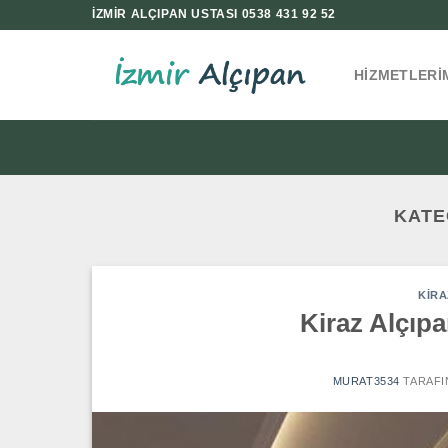
İçeriğe
İZMİR ALÇIPAN USTASI 0538 431 92 52
atla
HIZMETLERI
KATE
KIRA
Kiraz Alçıpa
MURAT3534
TARAFI