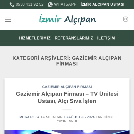
İçeriğe
0538 431 92 52
WHATSAPP
İZMİR ALÇIPAN USTASI
atla
HIZMETLERIMIZ
REFERANSLARIMIZ
İLETIŞIM
KATEGORI ARŞIVLERI:
GAZIEMIR ALÇIPAN
FIRMASI
GAZIEMIR ALÇIPAN FIRMASI
Gaziemir Alçıpan Firması – TV Ünitesi
Ustası, Alçı Sıva İşleri
MURAT3534
TARAFINDAN
13 AĞUSTOS 2024
TARIHINDE
YAYINLANDI