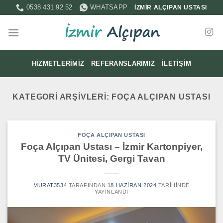
İçeriğe
0538 431 92 52
WHATSAPP
İZMİR ALÇIPAN USTASI
atla
HIZMETLERIMIZ
REFERANSLARIMIZ
İLETIŞIM
KATEGORI ARŞIVLERI:
FOÇA ALÇIPAN USTASI
FOÇA ALÇIPAN USTASI
Foça Alçıpan Ustası – İzmir Kartonpiyer,
TV Ünitesi, Gergi Tavan
MURAT3534
TARAFINDAN
18 HAZIRAN 2024
TARIHINDE
YAYINLANDI