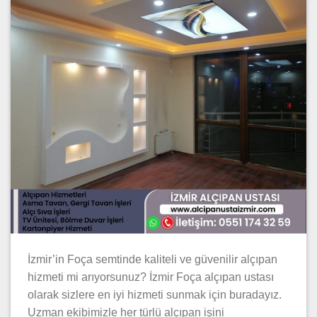
İzmir’in Foça semtinde kaliteli ve güvenilir alçıpan
hizmeti mi arıyorsunuz? İzmir Foça alçıpan ustası
olarak sizlere en iyi hizmeti sunmak için buradayız.
Uzman ekibimizle her türlü alçıpan işini