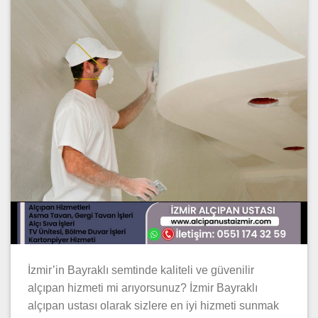
İzmir’in Bayraklı semtinde kaliteli ve güvenilir
alçıpan hizmeti mi arıyorsunuz? İzmir Bayraklı
alçıpan ustası olarak sizlere en iyi hizmeti sunmak