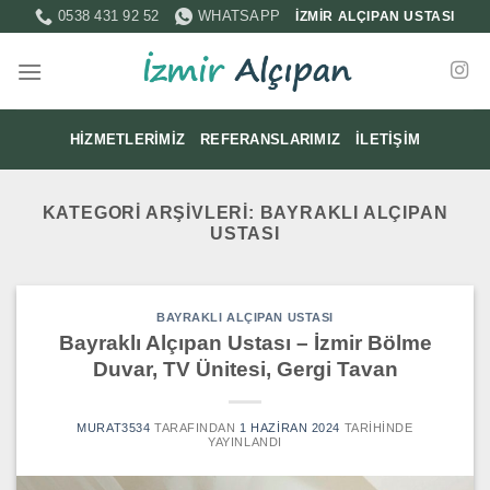
İçeriğe
0538 431 92 52
WHATSAPP
İZMİR ALÇIPAN USTASI
atla
HIZMETLERIMIZ
REFERANSLARIMIZ
İLETIŞIM
KATEGORI ARŞIVLERI:
BAYRAKLI ALÇIPAN
USTASI
BAYRAKLI ALÇIPAN USTASI
Bayraklı Alçıpan Ustası – İzmir Bölme
Duvar, TV Ünitesi, Gergi Tavan
MURAT3534
TARAFINDAN
1 HAZIRAN 2024
TARIHINDE
YAYINLANDI