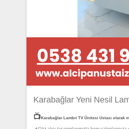
Karabağlar Yeni Nesil Lam
📺
Karabağlar Lambri TV Ünitesi Ustası
olarak m
📌Göz alıcı tasarımlarımızla hem salonlarınıza 