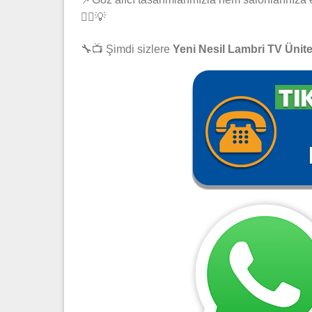
👷‍♂️💡
🔧📺 Şimdi sizlere
Yeni Nesil Lambri TV Ünite