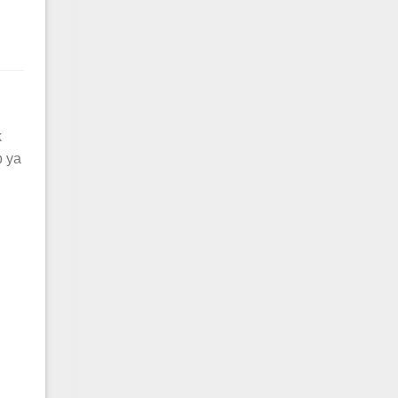
k
p ya