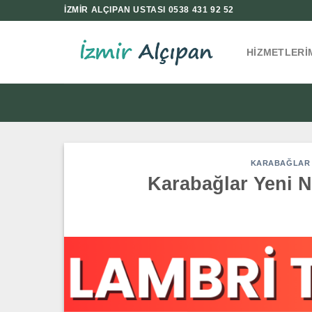
İçeriğe
İZMİR ALÇIPAN USTASI 0538 431 92 52
atla
HIZMETLERI
KARABAĞLAR Y
Karabağlar Yeni N