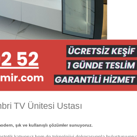
bri TV Ünitesi Ustası
odern, şık ve kullanışlı çözümler sunuyoruz.
estetik katıyoruz hem de teknolojiyi dekorasyonla buluşturuyoru