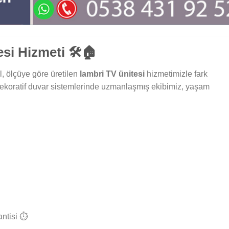
si Hizmeti 🛠️🏠
l, ölçüye göre üretilen
lambri TV ünitesi
hizmetimizle fark
ekoratif duvar sistemlerinde uzmanlaşmış ekibimiz, yaşam
ntisi ⏱️