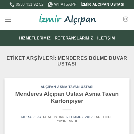
İçeriğe
0538 431 92 52
WHATSAPP
İZMİR ALÇIPAN USTASI
atla
HIZMETLERIMIZ
REFERANSLARIMIZ
İLETIŞIM
ETIKET ARŞIVLERI:
MENDERES BÖLME DUVAR
USTASI
ALÇIPAN ASMA TAVAN USTASI
Menderes Alçıpan Ustası Asma Tavan
Kartonpiyer
MURAT3534
TARAFINDAN
6 TEMMUZ 2017
TARIHINDE
YAYINLANDI