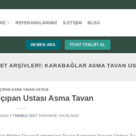
MIZ
REFERANSLARIMIZ
İLETIŞIM
BLOG
HEMEN ARA
FIYAT TEKLIFI AL
KET ARŞIVLERI:
KARABAĞLAR ASMA TAVAN US
ÇIPAN ASMA TAVAN USTASI
lçıpan Ustası Asma Tavan
NDAN
7 TEMMUZ 2017
TARIHINDE YAYINLANDI