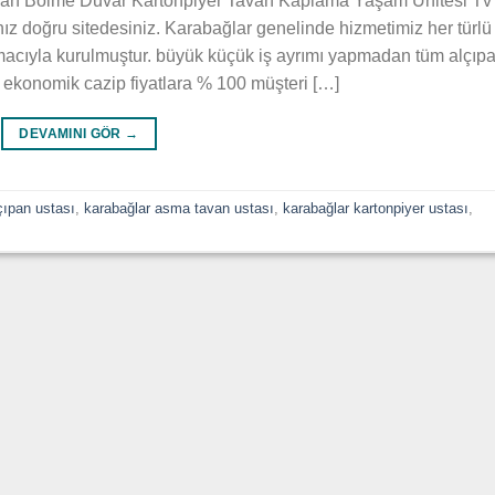
van Bölme Duvar Kartonpiyer Tavan Kaplama Yaşam Ünitesi Tv
ız doğru sitedesiniz. Karabağlar genelinde hizmetimiz her türlü
 amacıyla kurulmuştur. büyük küçük iş ayrımı yapmadan tüm alçıp
n ekonomik cazip fiyatlara % 100 müşteri […]
DEVAMINI GÖR
→
çıpan ustası
,
karabağlar asma tavan ustası
,
karabağlar kartonpiyer ustası
,