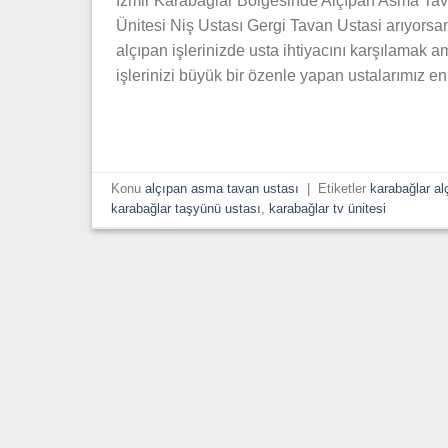
İzmir Karabağlar Bölgesinde Alçıpan Asma Ta
Ünitesi Niş Ustası Gergi Tavan Ustasi arıyorsan
alçıpan işlerinizde usta ihtiyacını karşılamak
işlerinizi büyük bir özenle yapan ustalarımız e
Konu
alçıpan asma tavan ustası
|
Etiketler
karabağlar al
karabağlar taşyünü ustası
,
karabağlar tv ünitesi