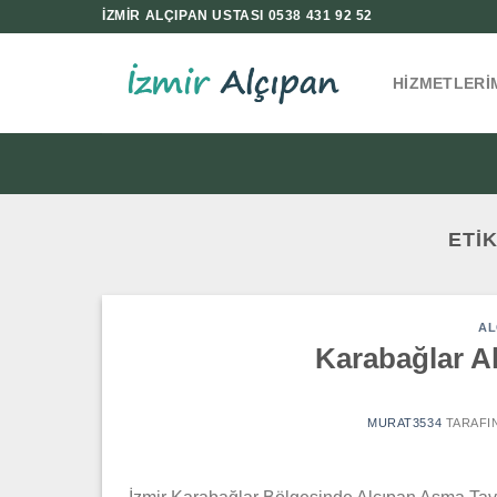
İçeriğe
İZMİR ALÇIPAN USTASI 0538 431 92 52
atla
HIZMETLERI
ETI
AL
Karabağlar A
MURAT3534
TARAFI