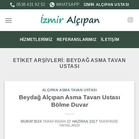
İçeriğe
0538 431 92 52
WHATSAPP
İZMİR ALÇIPAN USTASI
atla
HIZMETLERIMIZ
REFERANSLARIMIZ
İLETIŞIM
ETIKET ARŞIVLERI:
BEYDAĞ ASMA TAVAN
USTASI
ALÇIPAN ASMA TAVAN USTASI
Beydağ Alçıpan Asma Tavan Ustası
Bölme Duvar
MURAT3534
TARAFINDAN
17 HAZIRAN 2017
TARIHINDE
YAYINLANDI