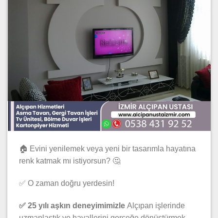
🏠 Evini yenilemek veya yeni bir tasarımla hayatına
renk katmak mı istiyorsun? 🤔
✅ O zaman doğru yerdesin!
✅ 25 yılı aşkın deneyimimizle
Alçıpan işlerinde
uzmanlaştık ve hayallerini gerçeğe dönüştürmek