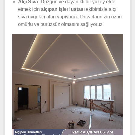
Alçı Sıva:
Düzgün ve dayanıklı bir yüzey elde
etmek için
alçıpan işleri ustası
ekibimizle alçı
sıva uygulamaları yapıyoruz. Duvarlarınızın uzun
ömürlü ve pürüzsüz olmasını sağlıyoruz.