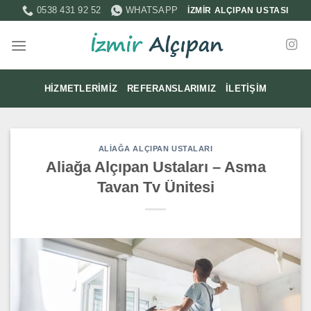
İçeriğe
0538 431 92 52
WHATSAPP
İZMİR ALÇIPAN USTASI
atla
HIZMETLERIMIZ
REFERANSLARIMIZ
İLETIŞIM
ALIAĞA ALÇIPAN USTALARI
Aliağa Alçıpan Ustaları – Asma
Tavan Tv Ünitesi